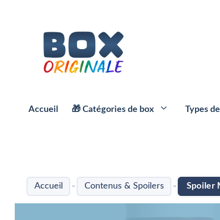
Aller
au
contenu
Accueil
🎁 Catégories de box
Types de
⭐️ Box Apéro
☕️ Box Café
-
-
Accueil
Contenus & Spoilers
Spoiler
🍱 Box et paniers repas
🌱 Box Thé
🥗 Box Minceur
🍹 Box Alcool