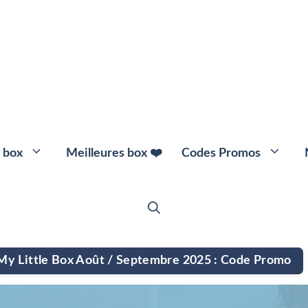
 box
Meilleures box ❤️
Codes Promos
🌱 Box Beauté Bio
👕 Box Vête
 My Little Box Août / Septembre 2025 : Code Promo
💄 Box Maquillage
💍 Box Bijou
🎀 Box Collan