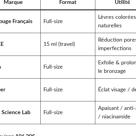
Marque
Format
Utilité
Lèvres colorées
ouge Français
Full-size
naturelles
Réduction pore
E
15 ml (travel)
imperfections
Exfolie & prolo
a
Full-size
le bronzage
ier
Full-size
Éclat visage / d
Apaisant / anti
 Science Lab
Full-size
/ niacinamide