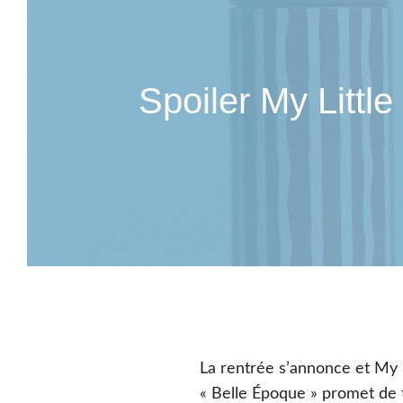
🍿 Box Gourmande
🍷 Box Vin
🧀 Box Fromage
🍺 Box Bière
Spoiler My Litt
🌶️ Box Épicerie Fine
🥩 Box Charcuterie
La rentrée s’annonce et My L
« Belle Époque » promet de 