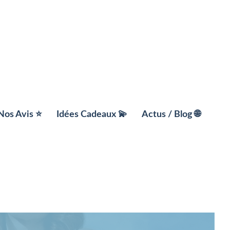
Nos Avis ⭐️
Idées Cadeaux 💫
Actus / Blog 🌐
ment
📚 Box Livre
x
☀️ Box Bien être
ts
🎯 Box Loisirs