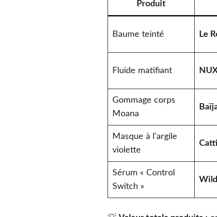
Produit
Baume teinté
Le R
Fluide matifiant
NUX
Gommage corps
Baïj
Moana
Masque à l’argile
Catt
violette
Sérum « Control
Wild
Switch »