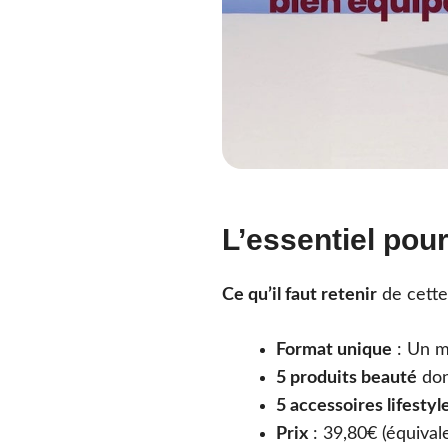
L’essentiel pou
Ce qu’il faut retenir
de cett
Format unique
: Un m
5 produits beauté
dont
5 accessoires lifestyl
Prix
: 39,80€ (équival