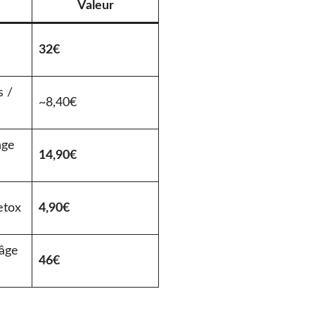
Valeur
32€
s /
~8,40€
nge
14,90€
etox
4,90€
-âge
46€