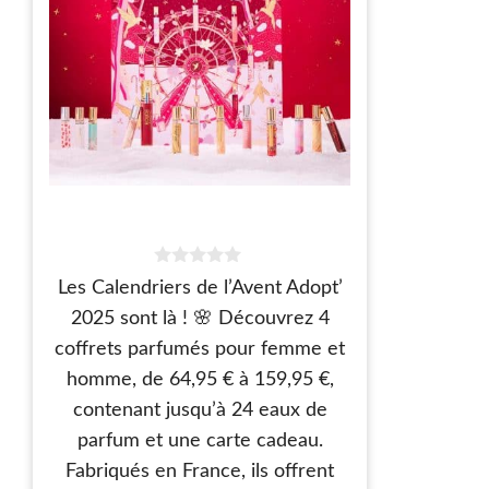
0
Les Calendriers de l’Avent Adopt’
s
u
2025 sont là ! 🌸 Découvrez 4
r
5
coffrets parfumés pour femme et
homme, de 64,95 € à 159,95 €,
contenant jusqu’à 24 eaux de
parfum et une carte cadeau.
Fabriqués en France, ils offrent