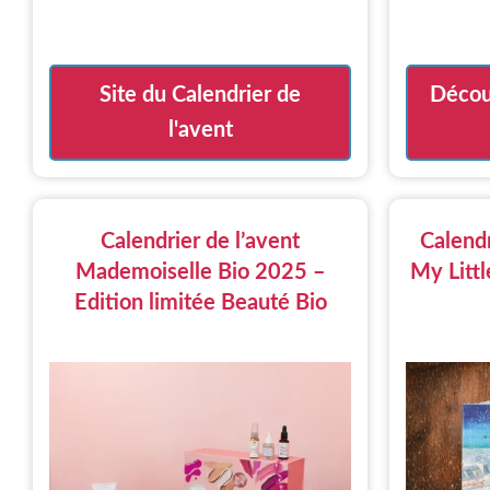
initial
actuel
était :
est :
89,00 €.
84,90 €.
Site du Calendrier de
Découv
l'avent
Calendrier de l’avent
Calendr
Mademoiselle Bio 2025 –
My Litt
Edition limitée Beauté Bio