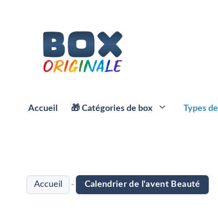
Aller
au
contenu
Accueil
🎁 Catégories de box
Types de
⭐️ Box Apéro
☕️ Box Café
-
Accueil
Calendrier de l'avent Beauté
🍱 Box et paniers repas
🌱 Box Thé
🥗 Box Minceur
🍹 Box Alcool