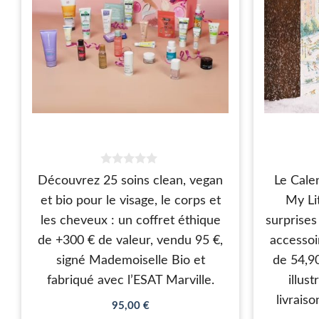
0
Découvrez 25 soins clean, vegan
Le Calen
s
u
et bio pour le visage, le corps et
My Li
r
5
les cheveux : un coffret éthique
surprises
de +300 € de valeur, vendu 95 €,
accessoi
signé Mademoiselle Bio et
de 54,90
fabriqué avec l’ESAT Marville.
illus
livrais
95,00
€