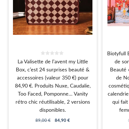
Biotyfull 
0
La Valisette de l’avent my Little
de son
s
u
Box, c’est 24 surprises beauté &
Beauté 
r
5
accessoires (valeur 350 €) pour
de No
84,90 €. Produits Nuxe, Caudalie,
cosmétiq
Too Faced, Pomponne… Vanity
calendrie
rétro chic réutilisable, 2 versions
qui fait
disponibles.
fem
Le
Le
89,00
€
84,90
€
prix
prix