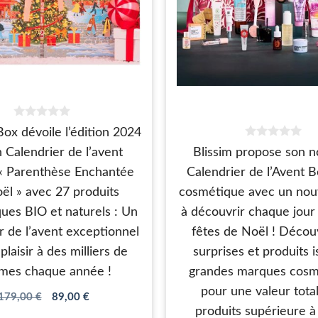
0
Box dévoile l’édition 2024
s
0
u
 Calendrier de l’avent
Blissim propose son 
s
r
u
5
« Parenthèse Enchantée
Calendrier de l’Avent B
r
5
ël » avec 27 produits
cosmétique avec un nou
ues BIO et naturels : Un
à découvrir chaque jour 
r de l’avent exceptionnel
fêtes de Noël ! Décou
 plaisir à des milliers de
surprises et produits 
mes chaque année !
grandes marques cosm
pour une valeur tota
Le
Le
179,00
€
89,00
€
produits supérieure à
prix
prix