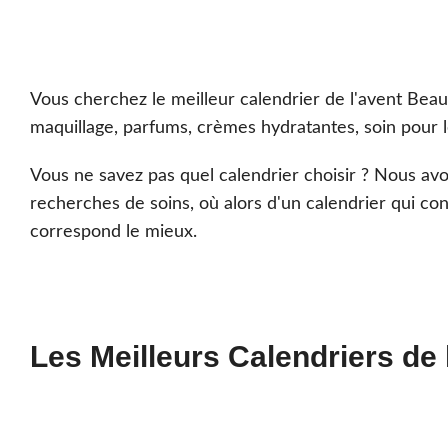
🍿 Box Gourmande
🍷 Box Vin
🧀 Box Fromage
🍺 Box Bière
Vous cherchez le meilleur calendrier de l'avent Bea
maquillage, parfums, crèmes hydratantes, soin pour 
🌶️ Box Épicerie Fine
Vous ne savez pas quel calendrier choisir ? Nous avo
🥩 Box Charcuterie
recherches de soins, où alors d'un calendrier qui con
correspond le mieux.
Les Meilleurs Calendriers de