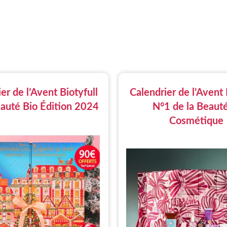
er de l’Avent Biotyfull
Calendrier de l’Avent 
eauté Bio Édition 2024
N°1 de la Beauté
Cosmétique