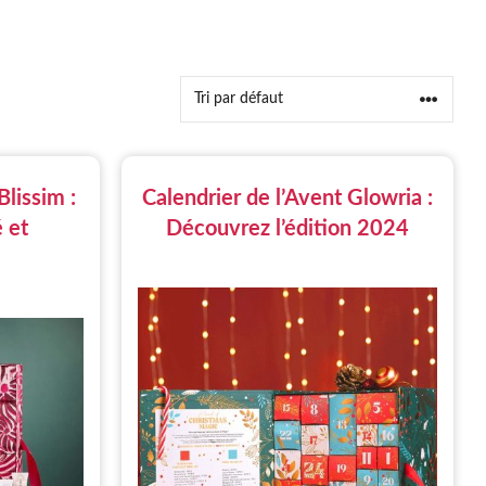
Blissim :
Calendrier de l’Avent Glowria :
 et
Découvrez l’édition 2024