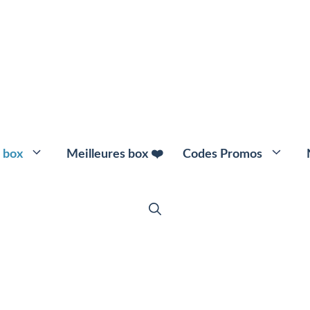
 box
Meilleures box ❤️
Codes Promos
🌱 Box Beauté Bio
👕 Box Vête
💄 Box Maquillage
💍 Box Bijou
🎀 Box Collan