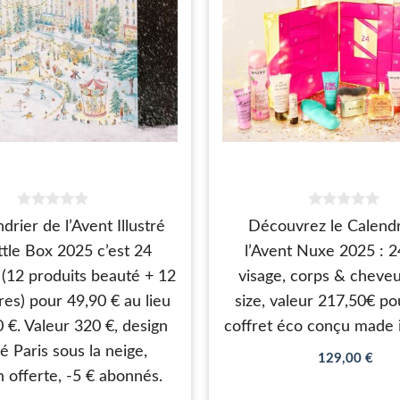
0
0
drier de l’Avent Illustré
Découvrez le Calendr
s
s
u
u
ttle Box 2025 c’est 24
l’Avent Nuxe 2025 : 2
r
r
5
5
 (12 produits beauté + 12
visage, corps & cheveux
res) pour 49,90 € au lieu
size, valeur 217,50€ po
 €. Valeur 320 €, design
coffret éco conçu made 
tré Paris sous la neige,
129,00
€
on offerte, -5 € abonnés.