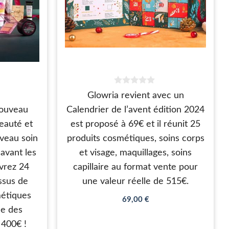
0
Glowria revient avec un
s
u
nouveau
Calendrier de l’avent édition 2024
r
5
eauté et
est proposé à 69€ et il réunit 25
veau soin
produits cosmétiques, soins corps
avant les
et visage, maquillages, soins
vrez 24
capillaire au format vente pour
issus de
une valeur réelle de 515€.
étiques
69,00
€
le des
 400€ !