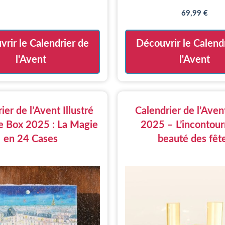
initial
actuel
69,99
€
était :
est :
179,00 €.
89,00 €.
rir le Calendrier de
Découvrir le Calend
l'Avent
l'Avent
ier de l’Avent Illustré
Calendrier de l’Ave
le Box 2025 : La Magie
2025 – L’incontour
en 24 Cases
beauté des fêt