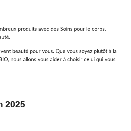
⚽️ Box Sportive
mbreux produits avec des Soins pour le corps,
auté.
'avent beauté pour vous. Que vous soyez plutôt à la
IO, nous allons vous aider à choisir celui qui vous
n 202
5