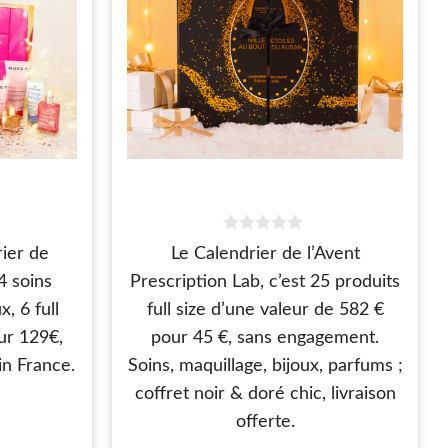
0
ier de
Le Calendrier de l’Avent
s
u
4 soins
Prescription Lab, c’est 25 produits
r
5
, 6 full
full size d’une valeur de 582 €
ur 129€,
pour 45 €, sans engagement.
in France.
Soins, maquillage, bijoux, parfums ;
coffret noir & doré chic, livraison
offerte.