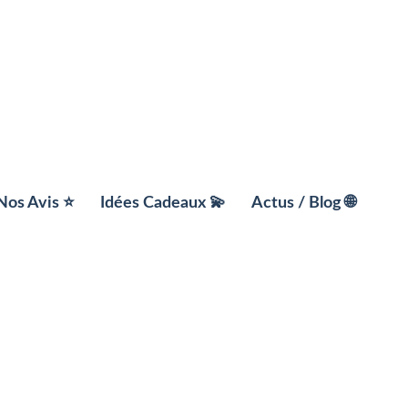
Nos Avis ⭐️
Idées Cadeaux 💫
Actus / Blog 🌐
ment
📚 Box Livre
x
☀️ Box Bien être
ts
🎯 Box Loisirs