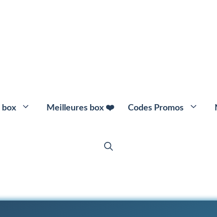
 box
Meilleures box ❤️
Codes Promos
🌱 Box Beauté Bio
👕 Box Vête
💄 Box Maquillage
💍 Box Bijou
🎀 Box Collan