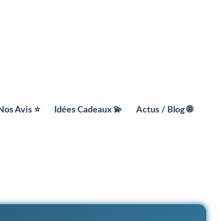
Nos Avis ⭐️
Idées Cadeaux 💫
Actus / Blog 🌐
ment
📚 Box Livre
x
☀️ Box Bien être
ts
🎯 Box Loisirs