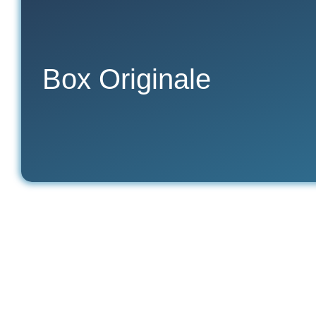
🍿 Box Gourmande
🍷 Box Vin
🧀 Box Fromage
🍺 Box Bière
Box Originale
🌶️ Box Épicerie Fine
🥩 Box Charcuterie