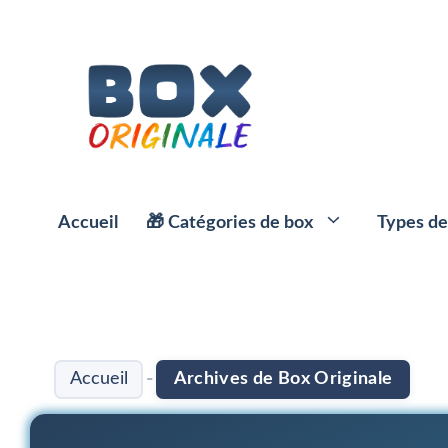
Aller
au
contenu
Accueil
🎁 Catégories de box
Types de
⭐️ Box Apéro
☕️ Box Café
-
Accueil
Archives de Box Originale
🍱 Box et paniers repas
🌱 Box Thé
🥗 Box Minceur
🍹 Box Alcool