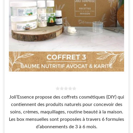
0
Joli’Essence propose des coffrets cosmétiques (DIY) qui
s
u
contiennent des produits naturels pour concevoir des
r
5
soins, crèmes, maquillages, routine beauté à la maison.
Les box mensuelles sont proposées à travers 6 formules
d’abonnements de 3 à 6 mois.