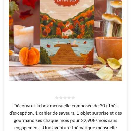
0
Découvrez la box mensuelle composée de 30+ thés
s
u
d’exception, 1 cahier de saveurs, 1 objet surprise et des
r
5
gourmandises chaque mois pour 22,90€/mois sans
engagement ! Une aventure thématique mensuelle