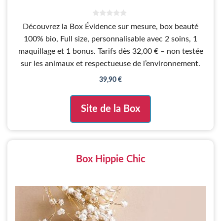
0
Découvrez la Box Évidence sur mesure, box beauté
s
u
100% bio, Full size, personnalisable avec 2 soins, 1
r
5
maquillage et 1 bonus. Tarifs dès 32,00 € – non testée
sur les animaux et respectueuse de l’environnement.
39,90
€
Site de la Box
Box Hippie Chic