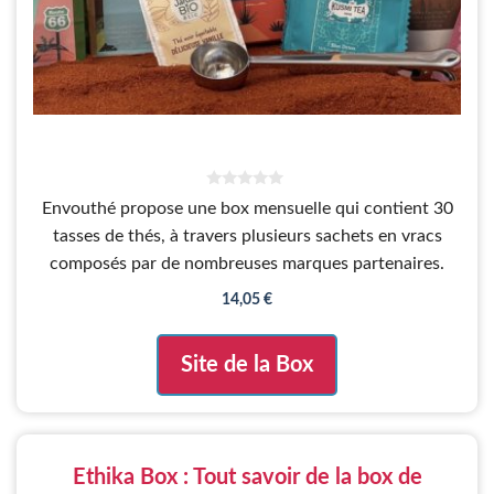
0
Envouthé propose une box mensuelle qui contient 30
s
u
tasses de thés, à travers plusieurs sachets en vracs
r
5
composés par de nombreuses marques partenaires.
14,05
€
Site de la Box
Ethika Box : Tout savoir de la box de