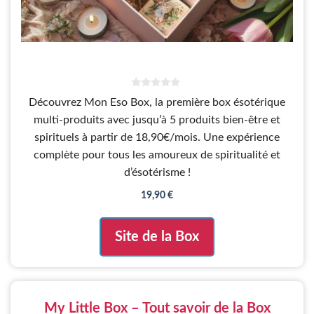
0
Découvrez Mon Eso Box, la première box ésotérique
s
u
multi-produits avec jusqu’à 5 produits bien-être et
r
5
spirituels à partir de 18,90€/mois. Une expérience
complète pour tous les amoureux de spiritualité et
d’ésotérisme !
19,90
€
Site de la Box
My Little Box – Tout savoir de la Box