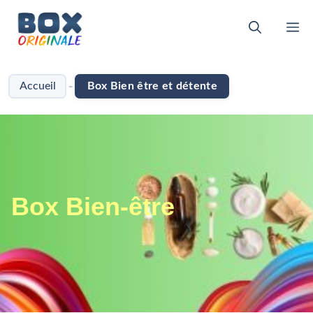
Aller
au
M
contenu
-
Accueil
Box Bien être et détente
Box Bien-être