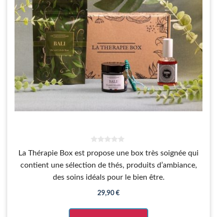
0
La Thérapie Box est propose une box très soignée qui
s
u
contient une sélection de thés, produits d’ambiance,
r
5
des soins idéals pour le bien être.
29,90
€