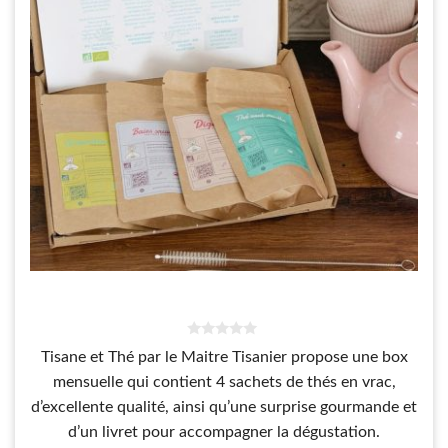
0
Tisane et Thé par le Maitre Tisanier
propose une
box
s
u
mensuelle qui contient 4 sachets de thés en vrac,
r
5
d’excellente qualité, ainsi qu’une surprise gourmande et
d’un livret pour accompagner la dégustation.