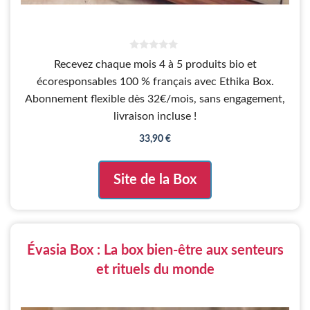
0
Recevez chaque mois 4 à 5 produits bio et
s
u
écoresponsables 100 % français avec Ethika Box.
r
5
Abonnement flexible dès 32€/mois, sans engagement,
livraison incluse !
33,90
€
Site de la Box
Évasia Box : La box bien-être aux senteurs
et rituels du monde