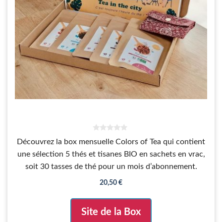
0
Découvrez la box mensuelle Colors of Tea qui contient
s
u
une sélection 5 thés et tisanes BIO en sachets en vrac,
r
5
soit 30 tasses de thé pour un mois d’abonnement.
20,50
€
Site de la Box