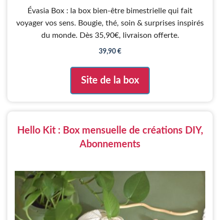
0
Évasia Box : la box bien-être bimestrielle qui fait
s
u
voyager vos sens. Bougie, thé, soin & surprises inspirés
r
5
du monde. Dès 35,90€, livraison offerte.
39,90
€
Site de la box
Hello Kit : Box mensuelle de créations DIY,
Abonnements