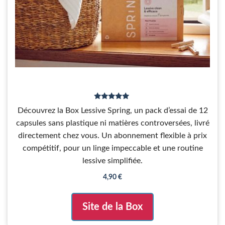
5.00
Découvrez la Box Lessive Spring, un pack d’essai de 12
sur 5
capsules sans plastique ni matières controversées, livré
directement chez vous. Un abonnement flexible à prix
compétitif, pour un linge impeccable et une routine
lessive simplifiée.
4,90
€
Site de la Box