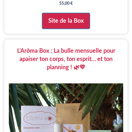
55,00
€
Site de la Box
L’Arôma Box : La bulle mensuelle pour
apaiser ton corps, ton esprit… et ton
planning ! 🌿💛