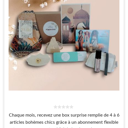
0
Chaque mois, recevez une box surprise remplie de 4 à 6
s
u
articles bohèmes chics grâce à un abonnement flexible
r
5