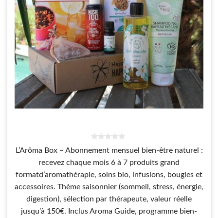
0
L’Arôma Box – Abonnement mensuel bien-être naturel :
s
u
recevez chaque mois 6 à 7 produits grand
r
5
formatd’aromathérapie, soins bio, infusions, bougies et
accessoires. Thème saisonnier (sommeil, stress, énergie,
digestion), sélection par thérapeute, valeur réelle
jusqu’à 150€. Inclus Aroma Guide, programme bien-