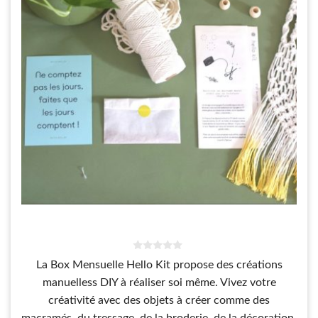
0
La Box Mensuelle Hello Kit propose des créations
s
u
manuelless DIY à réaliser soi même. Vivez votre
r
5
créativité avec des objets à créer comme des