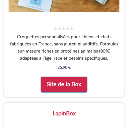
0
Croquettes personnalisées pour chiens et chats
s
u
fabriquées en France, sans gluten ni additifs. Formules
r
5
sur-mesure riches en protéines animales (80%)
adaptées à l’âge, race et besoins spécifiques.
25,90
€
Site de la Box
LapinBox