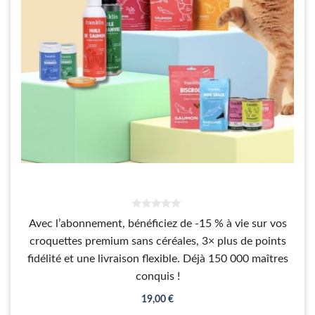
0
Avec l’abonnement, bénéficiez de -15 % à vie sur vos
s
u
croquettes premium sans céréales, 3× plus de points
r
5
fidélité et une livraison flexible. Déjà 150 000 maîtres
conquis !
19,00
€