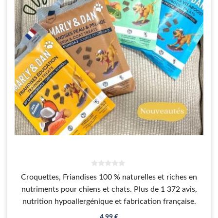
0
Croquettes, Friandises 100 % naturelles et riches en
s
u
nutriments pour chiens et chats. Plus de 1 372 avis,
r
5
nutrition hypoallergénique et fabrication française.
4,99
€