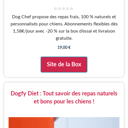
0
Dog Chef propose des repas frais, 100 % naturels et
s
u
personnalisés pour chiens. Abonnements flexibles dès
r
5
1,58€/jour avec -20 % sur la box d’essai et livraison
gratuite.
19,00
€
Site de la Box
Dogfy Diet : Tout savoir des repas naturels
et bons pour les chiens !