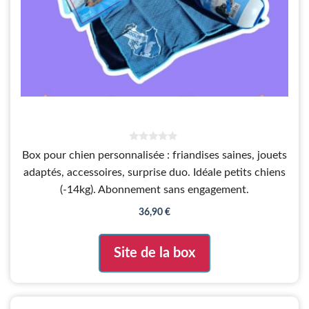
0
Box pour chien personnalisée : friandises saines, jouets
s
u
adaptés, accessoires, surprise duo. Idéale petits chiens
r
5
(-14kg). Abonnement sans engagement.
36,90
€
Site de la box