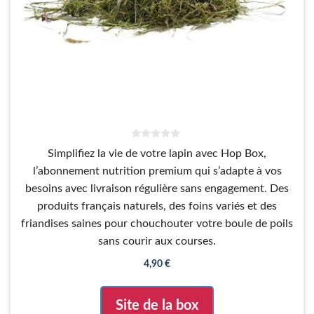
0
Simplifiez la vie de votre lapin avec Hop Box,
s
u
l’abonnement nutrition premium qui s’adapte à vos
r
5
besoins avec livraison régulière sans engagement. Des
produits français naturels, des foins variés et des
friandises saines pour chouchouter votre boule de poils
sans courir aux courses.
4,90
€
Site de la box