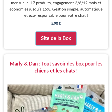
u
mensuelle, 17 produits, engagement 3/6/12 mois et
r
5
économies jusqu’à 15%. Gestion simple, automatique
et éco-responsable pour votre chat !
5,90
€
Site de la Box
Marly & Dan : Tout savoir des box pour les
chiens et les chats !