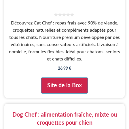
0
Découvrez Cat Chef : repas frais avec 90% de viande,
s
u
croquettes naturelles et compléments adaptés pour
r
5
tous les chats. Nourriture premium développée par des
vétérinaires, sans conservateurs artificiels. Livraison à
domicile, formules flexibles. Idéal pour chatons, seniors
et chats difficiles.
26,99
€
Site de la Box
Dog Chef : alimentation fraîche, mixte ou
croquettes pour chien