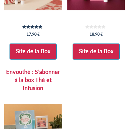
5.00
0
17,90
€
18,90
€
sur 5
s
u
r
5
Site de la Box
Site de la Box
Envouthé : S’abonner
à la box Thé et
Infusion