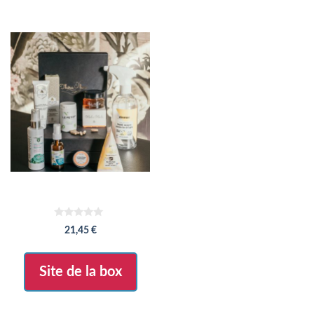
0
21,45
€
s
u
r
5
Site de la box