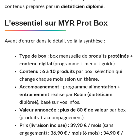
contenus préparés par un
diététicien diplômé
.
L’essentiel sur MYR Prot Box
Avant d’entrer dans le détail, voilà la synthèse :
Type de box :
box mensuelle de
produits protéinés
+
contenu digital
(programme + menu + guide).
Contenu :
6 à 10 produits
par box, sélection qui
change chaque mois selon un
thème
.
Accompagnement :
programme
alimentation +
entraînement
réalisé par
Robin (diététicien
diplômé)
, basé sur vos infos.
Valeur annoncée :
plus de 80 € de valeur
par box
(produits + accompagnement).
Prix (livraison incluse) :
39,90 € / mois
(sans
engagement) ;
36,90 € / mois
(6 mois) ;
34,90 € /