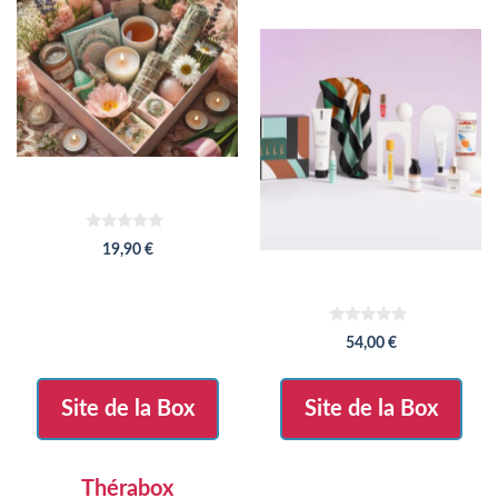
0
19,90
€
s
u
r
5
0
54,00
€
s
u
r
5
Site de la Box
Site de la Box
Thérabox