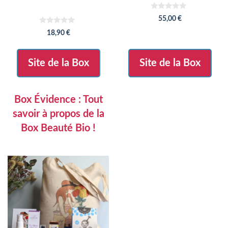
0
55,00
€
s
u
0
18,90
€
r
s
5
u
r
5
Site de la Box
Site de la Box
Box Évidence : Tout
savoir à propos de la
Box Beauté Bio !