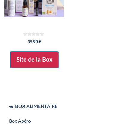
0
39,90
€
s
u
r
5
Site de la Box
🥗 BOX ALIMENTAIRE
Box Apéro