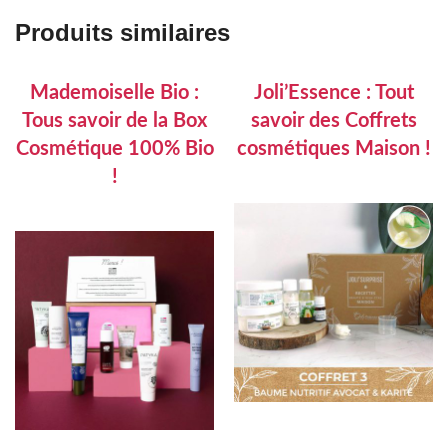
Produits similaires
Mademoiselle Bio :
Joli’Essence : Tout
Tous savoir de la Box
savoir des Coffrets
Cosmétique 100% Bio
cosmétiques Maison !
!