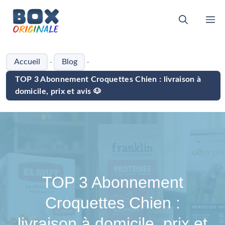
Aller
au
M
contenu
-
-
Accueil
Blog
TOP 3 Abonnement Croquettes Chien : livraison à
domicile, prix et avis 🐶
TOP 3 Abonnement
Croquettes Chien :
livraison à domicile, prix et