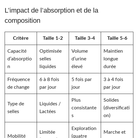
L’impact de l’absorption et de la
composition
Critère
Taille 1-2
Taille 3-4
Taille 5-6
Capacité
Optimisée
Volume
Maintien
d’absorptio
selles
d’urine
longue
n
liquides
élevé
durée
Fréquence
6 à 8 fois
5 fois par
3 à 4 fois
de change
par jour
jour
par jour
Plus
Solides
Type de
Liquides /
consistante
(diversificati
selles
Lactées
s
on)
Exploration
Limitée
Marche et
Mobilité
(quatre