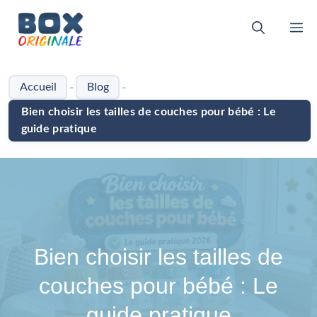
Aller
au
M
contenu
-
-
Accueil
Blog
Bien choisir les tailles de couches pour bébé : Le
guide pratique
Bien choisir les tailles de
couches pour bébé : Le
guide pratique