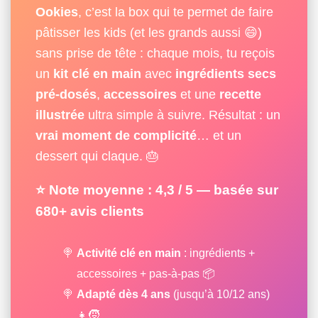
Ookies
, c’est la box qui te permet de faire
pâtisser les kids (et les grands aussi 😄)
sans prise de tête : chaque mois, tu reçois
un
kit clé en main
avec
ingrédients secs
pré-dosés
,
accessoires
et une
recette
illustrée
ultra simple à suivre. Résultat : un
vrai moment de complicité
… et un
dessert qui claque. 🎂
⭐ Note moyenne :
4,3 / 5
—
basée sur
680+
avis clients
Activité clé en main
: ingrédients +
accessoires + pas-à-pas 📦
Adapté dès 4 ans
(jusqu’à 10/12 ans)
👧🧒