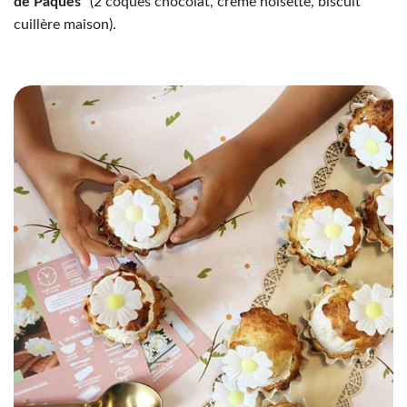
de Pâques”
(2 coques chocolat, crème noisette, biscuit
cuillère maison).