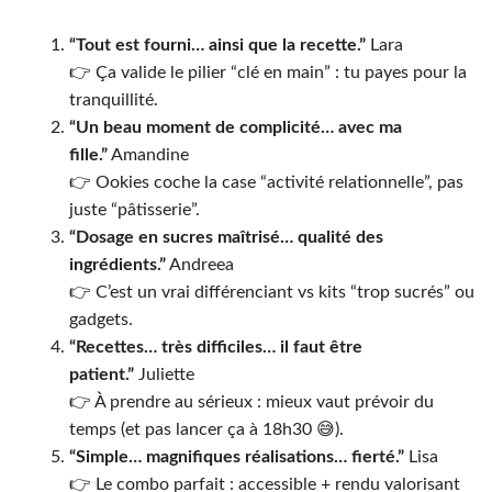
“Tout est fourni… ainsi que la recette.”
Lara
👉 Ça valide le pilier “clé en main” : tu payes pour la
tranquillité.
“Un beau moment de complicité… avec ma
fille.”
Amandine
👉 Ookies coche la case “activité relationnelle”, pas
juste “pâtisserie”.
“Dosage en sucres maîtrisé… qualité des
ingrédients.”
Andreea
👉 C’est un vrai différenciant vs kits “trop sucrés” ou
gadgets.
“Recettes… très difficiles… il faut être
patient.”
Juliette
👉 À prendre au sérieux : mieux vaut prévoir du
temps (et pas lancer ça à 18h30 😅).
“Simple… magnifiques réalisations… fierté.”
Lisa
👉 Le combo parfait : accessible + rendu valorisant