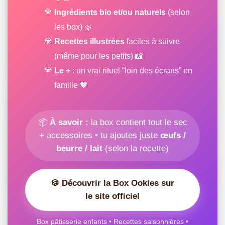
Ingrédients bio et/ou naturels
(selon
les box) 🌿
Recettes illustrées
faciles à suivre
(même pour les petits) 📸
Le +
: un vrai rituel “loin des écrans” en
famille 🧡
📦
À savoir :
la box contient tout le sec
+ accessoires • tu ajoutes juste
œufs /
beurre / lait
(selon la recette)
🍪 Découvrir la Box Ookies sur
le site officiel
Box pâtisserie enfants • Recettes saisonnières •