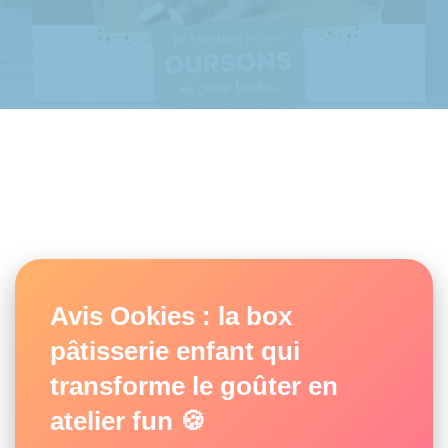
Avis Ookies : la box
pâtisserie enfant qui
transforme le goûter en
atelier fun 🍪