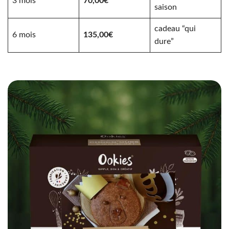
3 mois
70,00€
saison
cadeau “qui
6 mois
135,00€
dure”