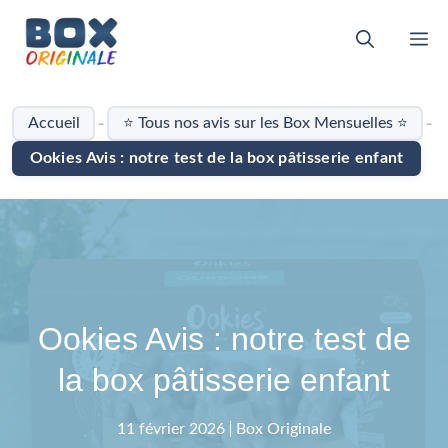
Aller
au
M
contenu
-
-
Accueil
⭐ Tous nos avis sur les Box Mensuelles ⭐
Ookies Avis : notre test de la box pâtisserie enfant
Ookies Avis : notre test de
la box pâtisserie enfant
11 février 2026
Box Originale