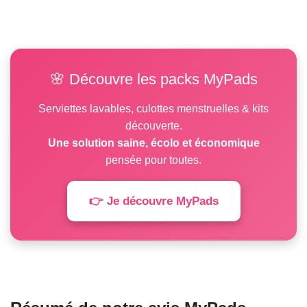
🌸 Découvre les packs MyPads
Serviettes lavables, culottes menstruelles & kits
découverte.
Une solution saine, écolo et économique
pensée pour toutes.
👉 Je découvre MyPads