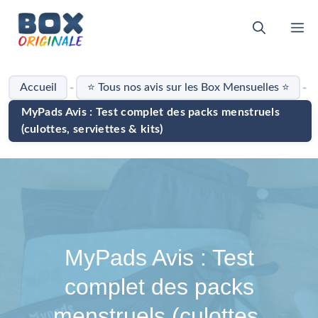
Aller
au
M
contenu
-
-
Accueil
⭐ Tous nos avis sur les Box Mensuelles ⭐
MyPads Avis : Test complet des packs menstruels
(culottes, serviettes & kits)
MyPads Avis : Test
complet des packs
menstruels (culottes,