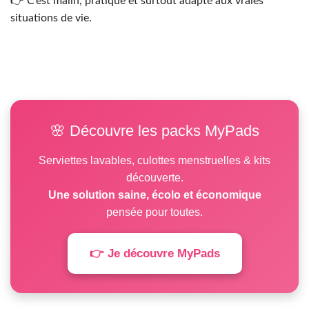
👉 C’est malin, pratique et surtout adapté aux vraies
situations de vie.
🌸 Découvre les packs MyPads
Serviettes lavables, culottes menstruelles & kits
découverte.
Une solution saine, écolo et économique
pensée pour toutes.
👉 Je découvre MyPads