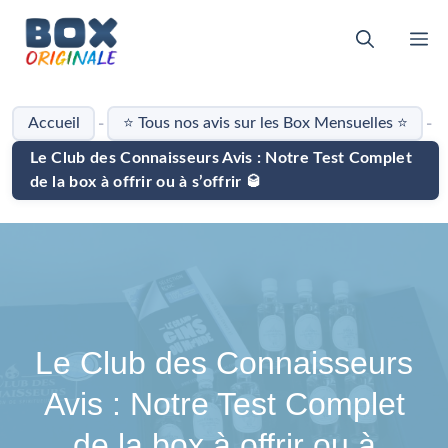
Aller
au
M
contenu
-
-
Accueil
⭐ Tous nos avis sur les Box Mensuelles ⭐
Le Club des Connaisseurs Avis : Notre Test Complet
de la box à offrir ou à s’offrir 🥃
Le Club des Connaisseurs
Avis : Notre Test Complet
de la box à offrir ou à