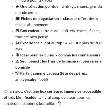
ml (ou 6 pour 39,90€)
🔥 Une sélection pointue
: whiskys, rhums, gins du
monde entier
🎓 Fiches de dégustation + classeur
offert dès 6
mois d’abonnement
🎁 Box cadeau ultra quali
: coffrets, cartes, fiches,
tout est bien pensé
👍 Expérience client au top
: 4,7/5 sur plus de 700
avis
🎯 Idéal pour les curieux comme les connaisseurs
⚠️ Seul bémol : les frais de livraison un peu salés à
domicile
💡 Parfait comme cadeau (fête des pères,
anniversaire, Noël)
👉 En gros, c’est une
box sérieuse, immersive, accessible
et très bien ficelée
. Un vrai coup de cœur pour les
amateurs de bonnes bouteilles. 👌