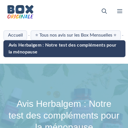
Aller
au
M
contenu
-
-
Accueil
⭐ Tous nos avis sur les Box Mensuelles ⭐
Avis Herbalgem : Notre test des compléments pour
la ménopause
Avis Herbalgem : Notre
test des compléments pour
la ménopause