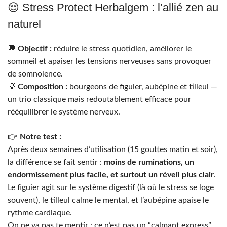
😌 Stress Protect Herbalgem : l’allié zen au
naturel
💬
Objectif :
réduire le stress quotidien, améliorer le
sommeil et apaiser les tensions nerveuses sans provoquer
de somnolence.
💡
Composition :
bourgeons de figuier, aubépine et tilleul —
un trio classique mais redoutablement efficace pour
rééquilibrer le système nerveux.
👉
Notre test :
Après deux semaines d’utilisation (15 gouttes matin et soir),
la différence se fait sentir :
moins de ruminations, un
endormissement plus facile, et surtout un réveil plus clair
.
Le figuier agit sur le système digestif (là où le stress se loge
souvent), le tilleul calme le mental, et l’aubépine apaise le
rythme cardiaque.
On ne va pas te mentir : ce n’est pas un “calmant express”,