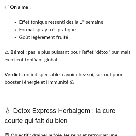
✅
On aime :
Effet tonique ressenti dès la 1ʳᵉ semaine
Format spray très pratique
Goût légèrement fruité
⚠️
Bémol :
pas le plus puissant pour l’effet “détox” pur, mais
excellent tonifiant global.
Verdict :
un indispensable à avoir chez soi, surtout pour
booster l’énergie et l’immunité 💪
💧 Détox Express Herbalgem : la cure
courte qui fait du bien
💬
Objectif :
drainer le foie, les reins et retrouver une