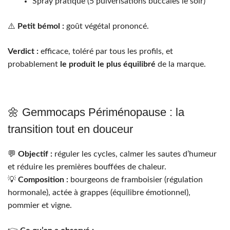
Spray pratique (5 pulvérisations buccales le soir)
⚠️
Petit bémol :
goût végétal prononcé.
Verdict :
efficace, toléré par tous les profils, et
probablement
le produit le plus équilibré
de la marque.
🌼 Gemmocaps Périménopause : la
transition tout en douceur
💬
Objectif :
réguler les cycles, calmer les sautes d’humeur
et réduire les premières bouffées de chaleur.
💡
Composition :
bourgeons de framboisier (régulation
hormonale), actée à grappes (équilibre émotionnel),
pommier et vigne.