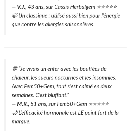
—
V.J.
, 43 ans, sur
Cassis Herbalgem
⭐️⭐️⭐️⭐️⭐️
🍃
Un classique : utilisé aussi bien pour l’énergie
que contre les allergies saisonnières.
💬 “Je vivais un enfer avec les bouffées de
chaleur, les sueurs nocturnes et les insomnies.
Avec Fem50+Gem, tout s’est calmé en deux
semaines. C’est bluffant.”
—
M.R.
, 51 ans, sur
Fem50+Gem
⭐️⭐️⭐️⭐️⭐️
🌙
L’efficacité hormonale est LE point fort de la
marque.