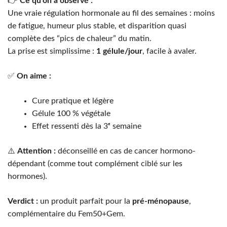
👉
Ce qu’on a observé :
Une vraie régulation hormonale au fil des semaines : moins
de fatigue, humeur plus stable, et disparition quasi
complète des “pics de chaleur” du matin.
La prise est simplissime :
1 gélule/jour
, facile à avaler.
✅
On aime :
Cure pratique et légère
Gélule 100 % végétale
Effet ressenti dès la 3ᵉ semaine
⚠️
Attention :
déconseillé en cas de cancer hormono-
dépendant (comme tout complément ciblé sur les
hormones).
Verdict :
un produit parfait pour la
pré-ménopause
,
complémentaire du Fem50+Gem.