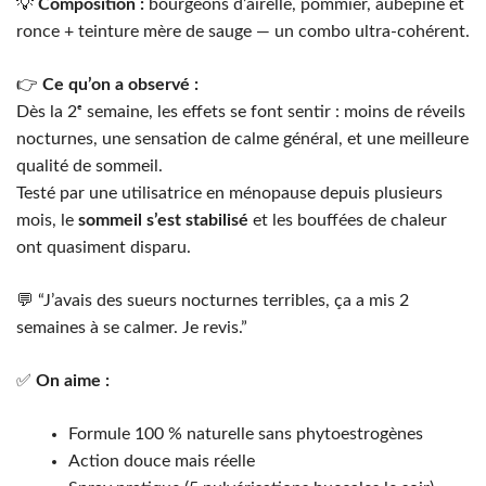
💡
Composition :
bourgeons d’airelle, pommier, aubépine et
ronce + teinture mère de sauge — un combo ultra-cohérent.
👉
Ce qu’on a observé :
Dès la 2ᵉ semaine, les effets se font sentir : moins de réveils
nocturnes, une sensation de calme général, et une meilleure
qualité de sommeil.
Testé par une utilisatrice en ménopause depuis plusieurs
mois, le
sommeil s’est stabilisé
et les bouffées de chaleur
ont quasiment disparu.
💬 “J’avais des sueurs nocturnes terribles, ça a mis 2
semaines à se calmer. Je revis.”
✅
On aime :
Formule 100 % naturelle sans phytoestrogènes
Action douce mais réelle