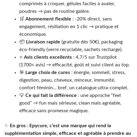
comprimés à croquer, gélules faciles à avaler,
poudres → pas de routine galère.
🛒
Abonnement flexible
: -20% direct, sans
engagement, résiliation en 1 clic → pratique et
économique.
📦
Livraison rapide
(gratuite dès 50€), packaging
éco-friendly (verre recyclable, sachets recharge).
⭐
Avis clients excellents
: 4,7/5 sur Trustpilot
(1700+ avis) → efficacité, goût et suivi client au top.
🎯
Large choix de cures
: énergie, sommeil, stress,
digestion, peau, cheveux, minceur, immunité,
confort féminin… bref, un catalogue ultra-complet.
💡
Ce qui fait la différence
: une approche “feel
good” → fun mais sérieuse, clean mais agréable,
efficace sans promesse magique.
✨
En gros : Epycure, c’est une marque qui rend la
supplémentation simple, efficace et agréable à prendre au