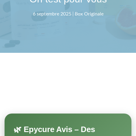
6 septembre 2025
Box Originale
🌿 Epycure Avis – Des