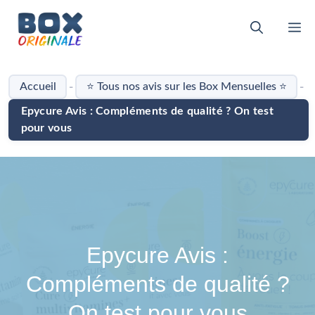
Aller
au
M
contenu
-
-
Accueil
⭐ Tous nos avis sur les Box Mensuelles ⭐
Epycure Avis : Compléments de qualité ? On test
pour vous
Epycure Avis :
Compléments de qualité ?
On test pour vous