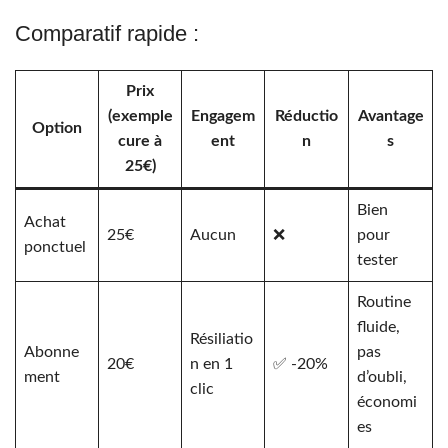
Comparatif rapide :
Prix
(exemple
Engagem
Réductio
Avantage
Option
cure à
ent
n
s
25€)
Bien
Achat
25€
Aucun
❌
pour
ponctuel
tester
Routine
fluide,
Résiliatio
Abonne
pas
20€
n en 1
✅ -20%
ment
d’oubli,
clic
économi
es