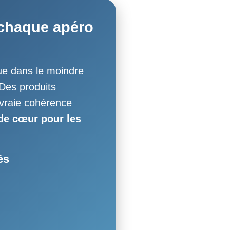
 chaque apéro
ue dans le moindre
 Des produits
 vraie cohérence
de cœur pour les
és