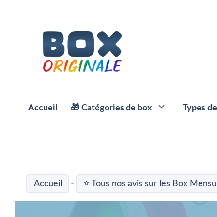
Aller
au
contenu
Accueil
🎁 Catégories de box
Types de
⭐️ Box Apéro
☕️ Box Café
-
Accueil
⭐ Tous nos avis sur les Box Mensu
🍱 Box et paniers repas
🌱 Box Thé
🥗 Box Minceur
🍹 Box Alcool