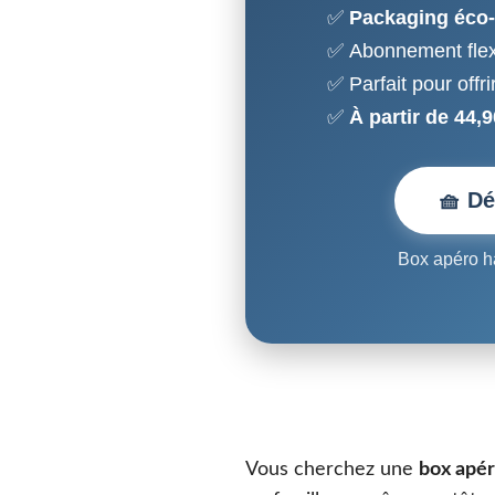
Packaging éco
Abonnement flex
Parfait pour offr
À partir de 44,9
🧺 Dé
Box apéro ha
Vous cherchez une
box apé