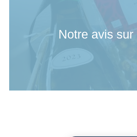
🍿 Box Gourmande
🍷 Box Vin
🧀 Box Fromage
🍺 Box Bière
Notre avis sur 
🌶️ Box Épicerie Fine
🥩 Box Charcuterie