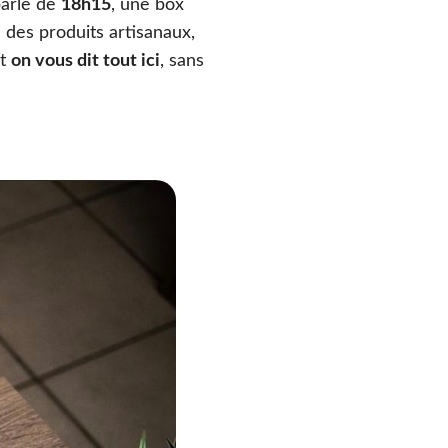
parle de
18h15
, une box
des produits artisanaux,
et
on vous dit tout ici
, sans