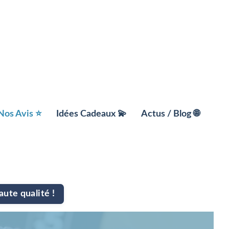
Nos Avis ⭐️
Idées Cadeaux 💫
Actus / Blog 🌐
ment
📚 Box Livre
aute qualité !
x
☀️ Box Bien être
ts
🎯 Box Loisirs