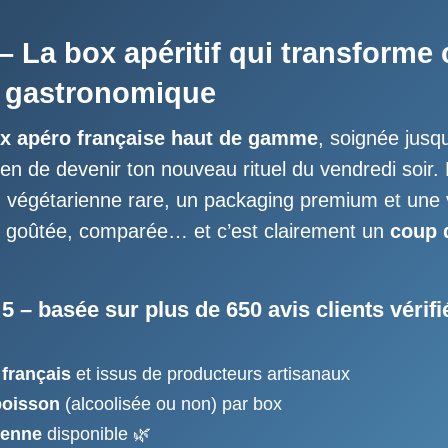
– La box apéritif qui transforme
e gastronomique
x apéro française haut de gamme
, soignée jusq
en de devenir ton nouveau rituel du vendredi soir.
n végétarienne rare, un packaging premium et une
e, goûtée, comparée… et c’est clairement un
coup 
 5
–
basée sur plus de 650 avis clients vérifi
 français
et issus de producteurs artisanaux
boisson
(alcoolisée ou non) par box
ienne
disponible 🌿