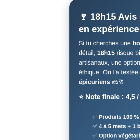
🍷 18h15 Avis 
en expérienc
Si tu cherches une
bo
détail,
18h15
risque bi
artisanaux, une optio
éthique. On l’a testé
épicuriens
🧀🥂
⭐ Note finale :
4,5 /
Produits 100 %
4 à 5 mets + 1 
Option végétar