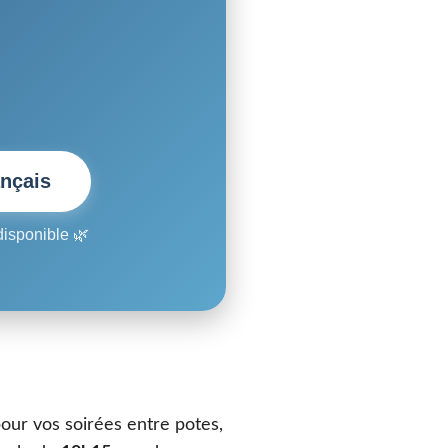
ançais
disponible 🌿
pour vos soirées entre potes,