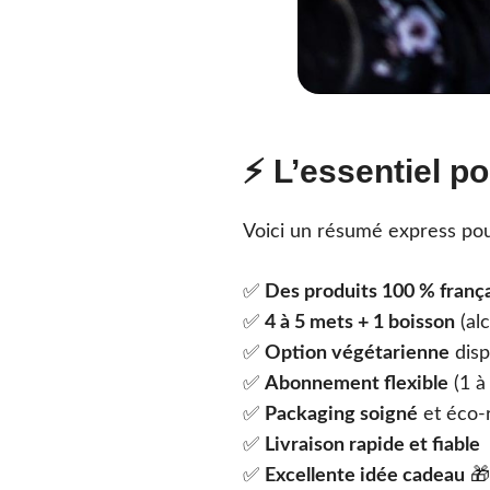
⚡ L’essentiel po
Voici un résumé express pour 
✅
Des produits 100 % franç
✅
4 à 5 mets + 1 boisson
(al
✅
Option végétarienne
disp
✅
Abonnement flexible
(1 à
✅
Packaging soigné
et éco-
✅
Livraison rapide et fiable
✅
Excellente idée cadeau
🎁