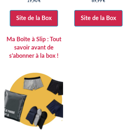
19,90
€
69,99
€
s
s
u
u
r
r
5
5
Site de la Box
Site de la Box
Ma Boîte à Slip : Tout
savoir avant de
s’abonner à la box !