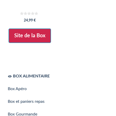
0
24,99
€
s
u
r
5
Site de la Box
🥗 BOX ALIMENTAIRE
Box Apéro
Box et paniers repas
Box Gourmande