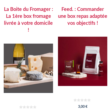
La Boite du Fromager :
Feed. : Commander
La 1ère box fromage
une box repas adaptée
livrée à votre domicile
vos objectifs !
!
0
3,00
€
s