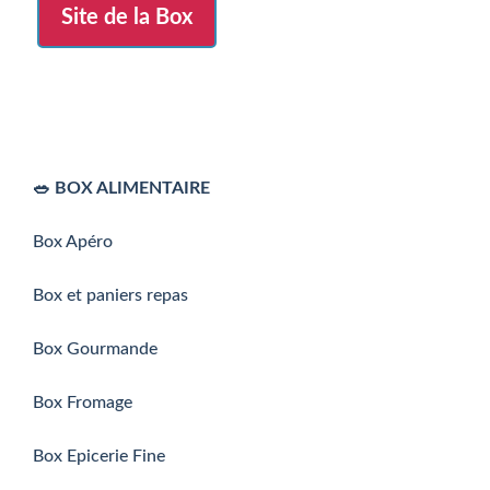
5
Site de la Box
🥗 BOX ALIMENTAIRE
Box Apéro
Box et paniers repas
Box Gourmande
Box Fromage
Box Epicerie Fine