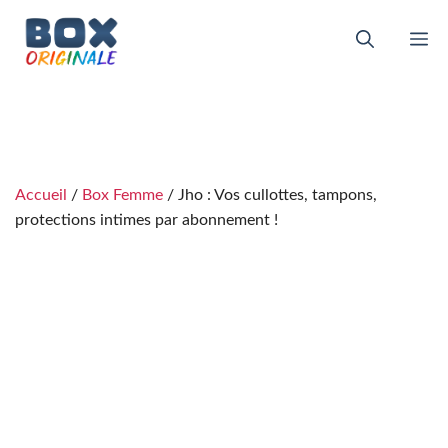
Aller
au
M
contenu
Accueil
/
Box Femme
/ Jho : Vos cullottes, tampons,
protections intimes par abonnement !