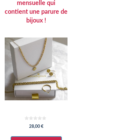
mensuelle qui
contient une parure de
bijoux !
0
28,00
€
s
u
r