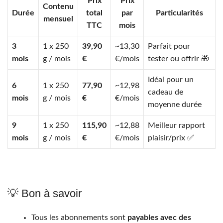
Prix
Prix
Contenu
Durée
total
par
Particularités
mensuel
TTC
mois
3
1 x 250
39,90
~13,30
Parfait pour
mois
g / mois
€
€/mois
tester ou offrir 🎁
Idéal pour un
6
1 x 250
77,90
~12,98
cadeau de
mois
g / mois
€
€/mois
moyenne durée
9
1 x 250
115,90
~12,88
Meilleur rapport
mois
g / mois
€
€/mois
plaisir/prix ✅
💡 Bon à savoir
Tous les abonnements sont
payables avec des