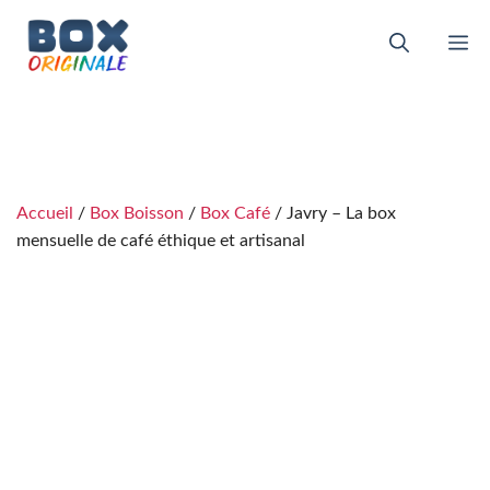
Aller
au
M
contenu
Accueil
/
Box Boisson
/
Box Café
/ Javry – La box
mensuelle de café éthique et artisanal