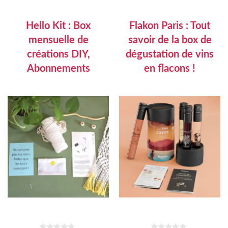
Hello Kit : Box
Flakon Paris : Tout
mensuelle de
savoir de la box de
créations DIY,
dégustation de vins
Abonnements
en flacons !
Site de la box Javry
39,90
€