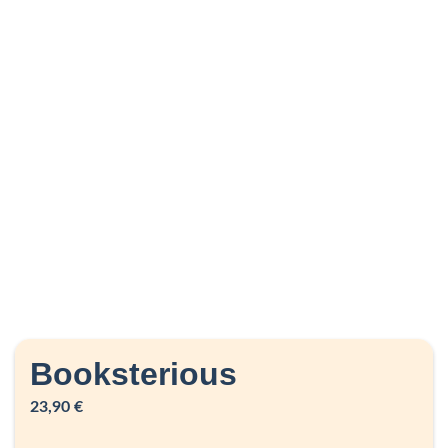
Booksterious
23,90
€